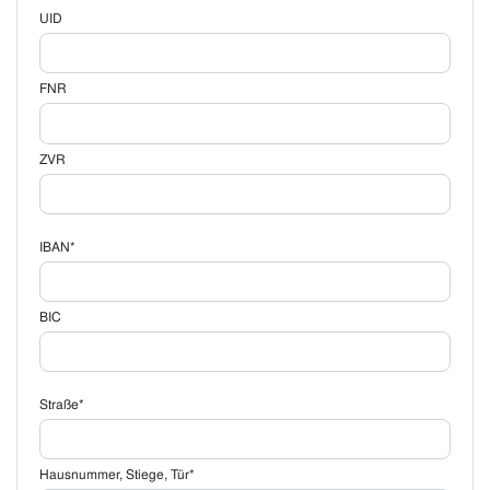
UID
FNR
ZVR
IBAN*
BIC
Straße*
Hausnummer, Stiege, Tür*