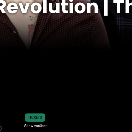
Revolution | T
TICKETS
Show vorüber!
g