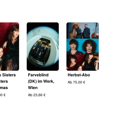
 Sisters
Farveblind
Herbst-Abo
sters
(DK) im Werk,
Ab 75,00 €
tmas
Wien
00 €
Ab 23,66 €