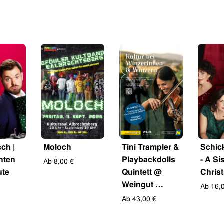
ch |
Moloch
Tini Trampler &
Schick
hten
Playbackdolls
- A Si
Ab 8,00 €
ute
Quintett @
Chris
Weingut …
Ab 16,
Ab 43,00 €