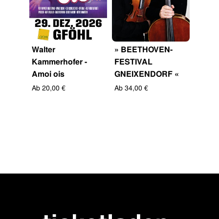
ction
Walter
» BEETHOVEN-
Tini 
Kammerhofer -
FESTIVAL
Playb
Amoi ois
GNEIXENDORF «
Quint
…
Ab 20,00 €
Ab 34,00 €
Ab 43,